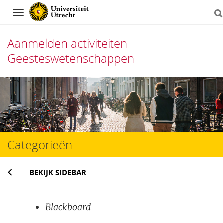
Navigation
Aanmelden activiteiten
Geesteswetenschappen
Direct
naar
het
inhoud
Categorieën
BEKIJK SIDEBAR
Blackboard