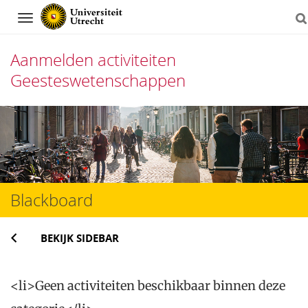
Navigation
Aanmelden activiteiten
Geesteswetenschappen
Direct
naar
het
inhoud
Blackboard
BEKIJK SIDEBAR
<li>Geen activiteiten beschikbaar binnen deze